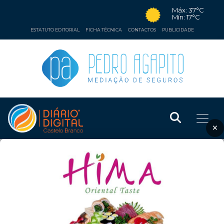
Máx: 37°C
Mín: 17°C
ESTATUTO EDITORIAL
FICHA TÉCNICA
CONTACTOS
PUBLICIDADE
×