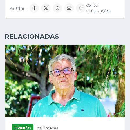
153
Partilhar:
visualizações
RELACIONADAS
OPINIÃO
há 11 mêses