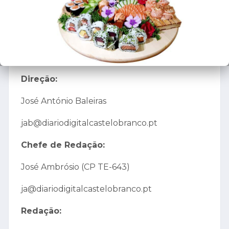
Registo da Entidade Reguladora para a
Comunicação Social (ERC) nº127151
Periodicidade Diária
Direção:
José António Baleiras
jab@diariodigitalcastelobranco.pt
Chefe de Redação:
José Ambrósio (CP TE-643)
ja@diariodigitalcastelobranco.pt
Redação: