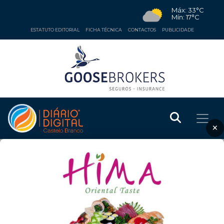
Máx: 33°C
Mín: 17°C
ESTATUTO EDITORIAL
FICHA TÉCNICA
CONTACTOS
PUBLICIDADE
×
Ficha Técnica
Diario Digital Castelo Branco - Marca
Nacional nº 451196