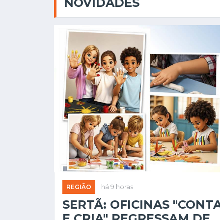
NOVIDADES
REGIÃO
há 9 horas
SERTÃ: OFICINAS "CONT
E CRIA" REGRESSAM DE