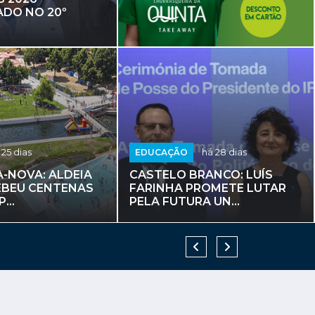
DO NO 20º
há 7 dias
ÇÃO
ÍS FARINHA, PRIMEIRO RE
 25 dias
EDUCAÇÃO
há 28 dias
IVERSIDADE POLITÉCNICA
-NOVA: ALDEIA
CASTELO BRANCO: LUÍS
STELO BRANCO
EBEU CENTENAS
FARINHA PROMETE LUTAR
...
PELA FUTURA UN...
RÓDÃO: 70 CRIANÇAS DO CA