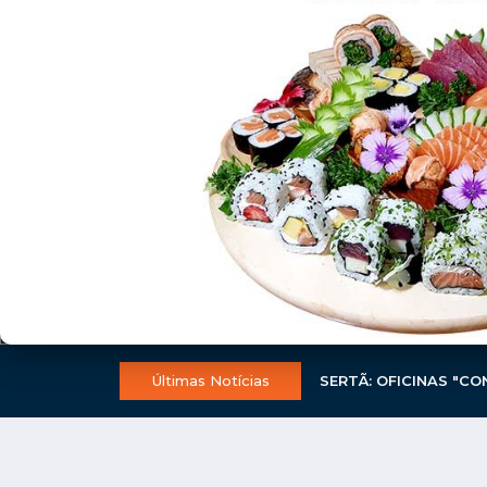
há 3 dias
REGIÃO
FEIRA DE ENCHIDOS, 
AFIRMA-SE COMO UM 
CERTAMES D...
Últimas Notícias
SERTÃ: OFICINAS "CO