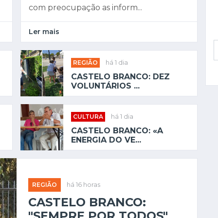
com preocupação as inform...
Ler mais
REGIÃO
há 1 dia
S
CASTELO BRANCO: DEZ
VOLUNTÁRIOS ...
CULTURA
há 1 dia
CASTELO BRANCO: «A
ENERGIA DO VE...
REGIÃO
há 16 horas
CASTELO BRANCO:
"SEMPRE POR TODOS"