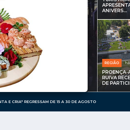
APRESENTA
ANIVERS...
EDUCA
QUEIJO E MEL
LU
REGIÃO
há
DOS MAIORES
UN
PROENÇA-A
CA
RUIVA REC
DE PARTICIP
NTA E CRIA" REGRESSAM DE 15 A 30 DE AGOSTO