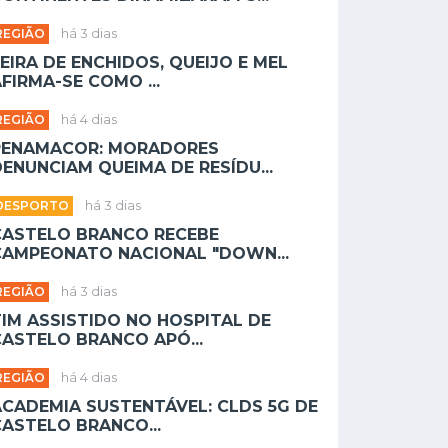
REGIÃO
há 3 dias
EIRA DE ENCHIDOS, QUEIJO E MEL
FIRMA-SE COMO ...
REGIÃO
há 4 dias
PENAMACOR: MORADORES
ENUNCIAM QUEIMA DE RESÍDU...
DESPORTO
há 3 dias
CASTELO BRANCO RECEBE
CAMPEONATO NACIONAL "DOWN...
REGIÃO
há 3 dias
TIM ASSISTIDO NO HOSPITAL DE
CASTELO BRANCO APÓ...
REGIÃO
há 4 dias
ACADEMIA SUSTENTÁVEL: CLDS 5G DE
CASTELO BRANCO...