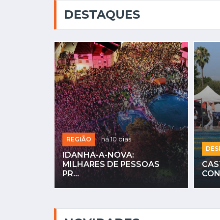
DESTAQUES
REGIÃO
há 10 dias
DES
IDANHA-A-NOVA:
MANUEL
MILHARES DE PESSOAS
CAS
...
PR...
CON