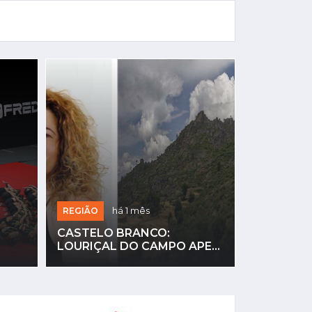
REGIÃO
há 1 mês
REGIÃO
CASTELO BRANCO:
INCÊNDIO
LOURIÇAL DO CAMPO APE...
SERTÃ LA