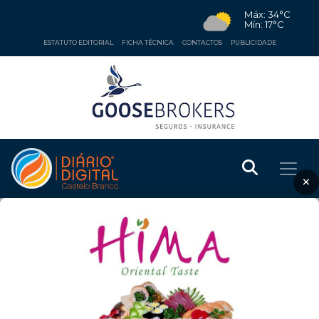
Máx: 34°C
Mín: 17°C
ESTATUTO EDITORIAL
FICHA TÉCNICA
CONTACTOS
PUBLICIDADE
×
Contactos
CVBALEIRAS - Comunicação Lda
Rua Eurico Salles Viana 32