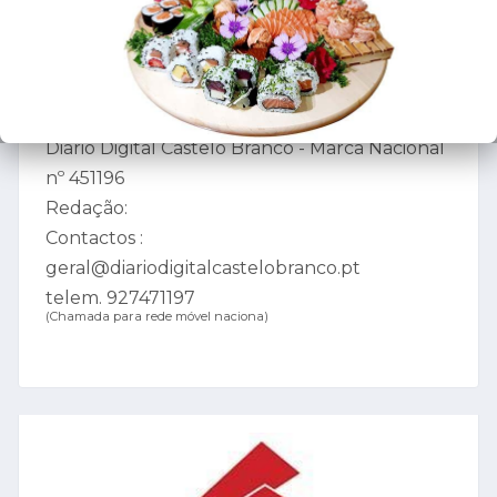
6000-226 CASTELO BRANCO - PORTUGAL
Telf. 927471197
(Chamada para rede móvel nacional)
Diario Digital Castelo Branco - Marca Nacional
nº 451196
Redação:
Contactos :
geral@diariodigitalcastelobranco.pt
telem. 927471197
(Chamada para rede móvel naciona)