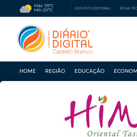
Máx: 35°C
ESTATUTO EDITORIAL
FICHA TÉ
Mín: 20°C
HOME
REGIÃO
EDUCAÇÃO
ECONOM
ABRIR CO...
Últimas Notícias
CASTELO BRANCO: MU
Publicidade