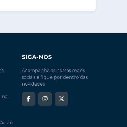
SIGA-NOS
ns
Acompanhe as nossas redes
sociais e fique por dentro das
novidades.
o na
ção de