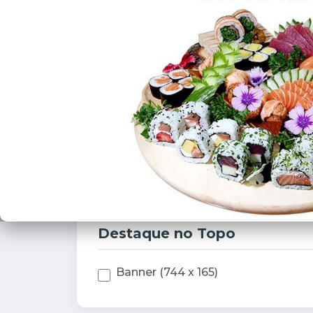
Período da Subscrição
1 mês
3 meses
6 meses
1 ano
Destaque no Topo
Banner (744 x 165)