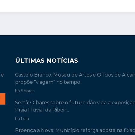
ÚLTIMAS NOTÍCIAS
 e
Castelo Branco: Museu de Artes e Ofícios de Alcai
propõe "viagem" no tempo
há 5 horas
r
Sertã: Olhares sobre o futuro dão vida a exposiçã
Praia Fluvial da Ribeir...
há 1 dia
Proença a Nova: Município reforça aposta na fixa