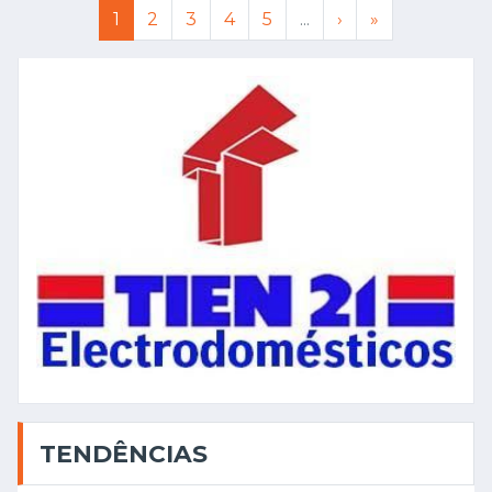
1
2
3
4
5
...
›
»
TENDÊNCIAS