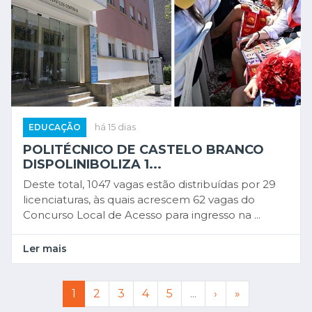
EDUCAÇÃO
há 15 dias
POLITÉCNICO DE CASTELO BRANCO
DISPOLINIBOLIZA 1...
Deste total, 1047 vagas estão distribuídas por 29
licenciaturas, às quais acrescem 62 vagas do
Concurso Local de Acesso para ingresso na ...
Ler mais
1
2
3
4
5
...
›
»