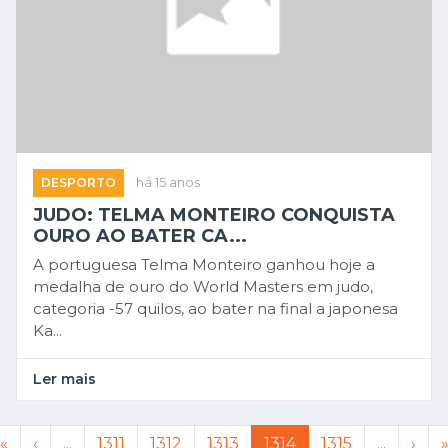
DESPORTO
há 15 anos
JUDO: TELMA MONTEIRO CONQUISTA
OURO AO BATER CA...
A portuguesa Telma Monteiro ganhou hoje a
medalha de ouro do World Masters em judo,
categoria -57 quilos, ao bater na final a japonesa
Ka...
Ler mais
«
‹
...
1311
1312
1313
1314
1315
...
›