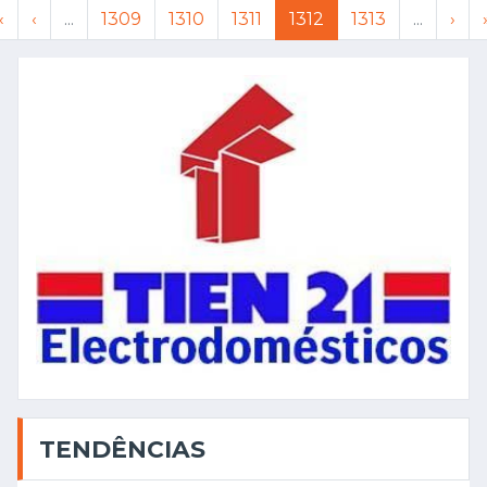
«
‹
...
1309
1310
1311
1312
1313
...
›
TENDÊNCIAS