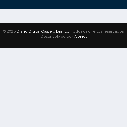
© 2026
Diário Digital Castelo Branco
. Todos os direitos reservados.
Desenvolvido por
Albinet