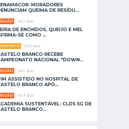
PENAMACOR: MORADORES
ENUNCIAM QUEIMA DE RESÍDU...
REGIÃO
há 2 dias
EIRA DE ENCHIDOS, QUEIJO E MEL
FIRMA-SE COMO ...
DESPORTO
há 2 dias
CASTELO BRANCO RECEBE
CAMPEONATO NACIONAL "DOWN...
REGIÃO
há 2 dias
TIM ASSISTIDO NO HOSPITAL DE
CASTELO BRANCO APÓ...
REGIÃO
há 3 dias
ACADEMIA SUSTENTÁVEL: CLDS 5G DE
CASTELO BRANCO...