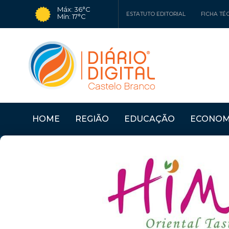
Máx: 36°C
ESTATUTO EDITORIAL
FICHA TÉ
Mín: 17°C
HOME
REGIÃO
EDUCAÇÃO
ECONOM
ASSOCIAÇÕES
Últimas Notícias
CASTELO BRANCO: «A
PAÍS