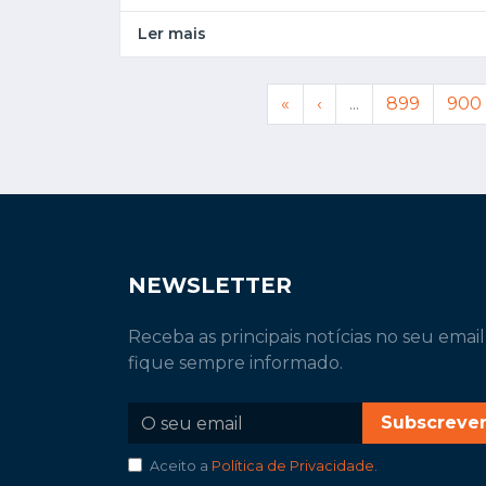
Ler mais
«
‹
...
899
900
NEWSLETTER
Receba as principais notícias no seu email
fique sempre informado.
Subscreve
Aceito a
Política de Privacidade
.