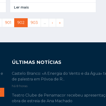
Ler mais
901
902
903
...
›
»
ÚLTIMAS NOTÍCIAS
 e
Castelo Branco: «A Energia do Vento e da Água» 
de palestra em Póvoa de R...
há 8 horas
r
Teatro Clube de Penamacor recebeu apresentaç
obra de estreia de Ana Machado