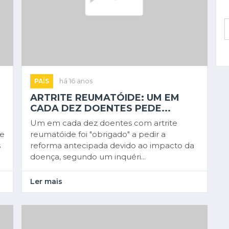
PAÍS
há 16 anos
ARTRITE REUMATÓIDE: UM EM
CADA DEZ DOENTES PEDE...
Um em cada dez doentes com artrite
de
reumatóide foi "obrigado" a pedir a
s
reforma antecipada devido ao impacto da
doença, segundo um inquéri...
Ler mais