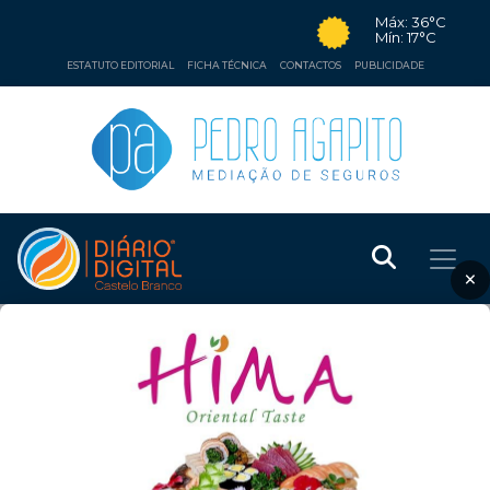
Máx: 36°C
Mín: 17°C
ESTATUTO EDITORIAL
FICHA TÉCNICA
CONTACTOS
PUBLICIDADE
×