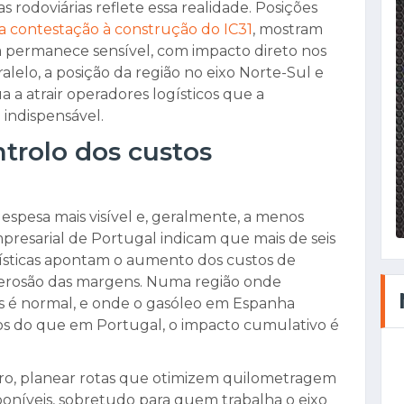
s rodoviárias reflete essa realidade. Posições
a contestação à construção do IC31
, mostram
a permanece sensível, com impacto direto nos
lelo, a posição da região no eixo Norte-Sul e
 a atrair operadores logísticos que a
ndispensável.
trolo dos custos
espesa mais visível e, geralmente, a menos
resarial de Portugal indicam que mais de seis
gísticas apontam o aumento dos custos de
 erosão das margens. Numa região onde
os é normal, e onde o gasóleo em Espanha
os do que em Portugal, o impacto cumulativo é
eiro, planear rotas que otimizem quilometragem
sponíveis, sobretudo para quem trabalha o eixo