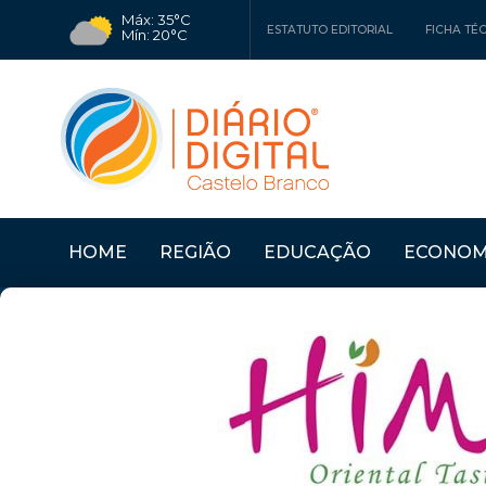
Máx: 35°C
ESTATUTO EDITORIAL
FICHA TÉ
Mín: 20°C
HOME
REGIÃO
EDUCAÇÃO
ECONOM
O PEQUENO
Últimas Notícias
SERTÃ: OLHARES SOBR