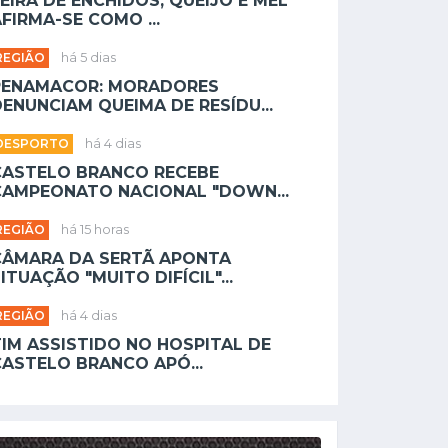
EIRA DE ENCHIDOS, QUEIJO E MEL
FIRMA-SE COMO ...
REGIÃO
há 5 dias
PENAMACOR: MORADORES
ENUNCIAM QUEIMA DE RESÍDU...
DESPORTO
há 4 dias
CASTELO BRANCO RECEBE
CAMPEONATO NACIONAL "DOWN...
REGIÃO
há 15 horas
CÂMARA DA SERTÃ APONTA
ITUAÇÃO "MUITO DIFÍCIL"...
REGIÃO
há 4 dias
TIM ASSISTIDO NO HOSPITAL DE
CASTELO BRANCO APÓ...