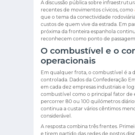
A discussão pública sobre infraestrutura
recentes de movimentos cívicos, como
que o tema da conectividade rodoviári
custos de quem vive da estrada. Em para
próxima da fronteira espanhola continua
reconhecem como ponto de passagem i
O combustível e o con
operacionais
Em qualquer frota, o combustível é a d
controlada. Dados da Confederação Emp
em cada dez empresas industriais e lo
combustível como o principal fator de
percorrer 80 ou 100 quilómetros diári
continua a custar vários cêntimos men
considerável.
A resposta combina três frentes. Prim
e tirem partido das redes de postos di