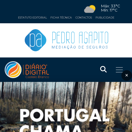
Máx: 33°C
Mín: 17°C
ESTATUTO EDITORIAL
FICHA TÉCNICA
CONTACTOS
PUBLICIDADE
×