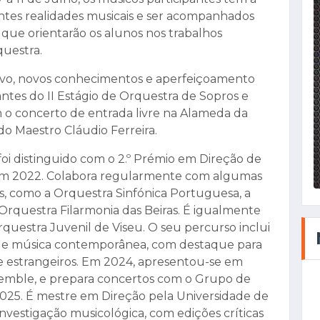
ntes realidades musicais e ser acompanhados
, que orientarão os alunos nos trabalhos
questra.
nsivo, novos conhecimentos e aperfeiçoamento
pantes do II Estágio de Orquestra de Sopros e
 o concerto de entrada livre na Alameda da
 do Maestro Cláudio Ferreira.
foi distinguido com o 2.º Prémio em Direção de
em 2022. Colabora regularmente com algumas
s, como a Orquestra Sinfónica Portuguesa, a
Orquestra Filarmonia das Beiras. É igualmente
Orquestra Juvenil de Viseu. O seu percurso inclui
era e música contemporânea, com destaque para
e estrangeiros. Em 2024, apresentou-se em
semble, e prepara concertos com o Grupo de
25. É mestre em Direção pela Universidade de
nvestigação musicológica, com edições críticas