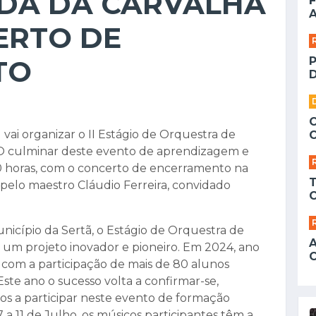
EDA DA CARVALHA
F
A
ERTO DE
TO
D
vai organizar o II Estágio de Orquestra de
. O culminar deste evento de aprendizagem e
:30 horas, com o concerto de encerramento na
 pelo maestro Cláudio Ferreira, convidado
icípio da Sertã, o Estágio de Orquestra de
um projeto inovador e pioneiro. Em 2024, ano
u com a participação de mais de 80 alunos
Este ano o sucesso volta a confirmar-se,
s a participar neste evento de formação
 a 11 de Julho, os músicos participantes têm a