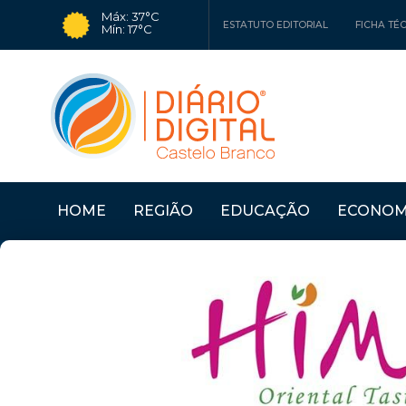
Máx: 37°C
ESTATUTO EDITORIAL
FICHA TÉ
Mín: 17°C
HOME
REGIÃO
EDUCAÇÃO
ECONOM
Últimas Notícias
SERTÃ: OFICINAS "CO