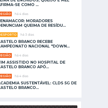
EIRA DE ENCHIDOS, QUEIJO E MEL
FIRMA-SE COMO ...
REGIÃO
há 4 dias
PENAMACOR: MORADORES
ENUNCIAM QUEIMA DE RESÍDU...
DESPORTO
há 3 dias
CASTELO BRANCO RECEBE
CAMPEONATO NACIONAL "DOWN...
REGIÃO
há 4 dias
TIM ASSISTIDO NO HOSPITAL DE
CASTELO BRANCO APÓ...
REGIÃO
há 4 dias
ACADEMIA SUSTENTÁVEL: CLDS 5G DE
CASTELO BRANCO...