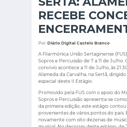
SERTÃ: ALAM
RECEBE CONC
ENCERRAMEN
Por:
Diário Digital Castelo Branco
A Filarmónica União Sertaginense (FUS) 
Sopros e Percussão de 7 a 11 de Julho
convívio acontece a 11 de Julho, às 21
Alameda da Carvalha, na Sertã, dirigido
especial deste II Estágio.
Promovido pela FUS com o apoio do Mun
Sopros e Percussão apresenta-se como 
da primeira edição, este estágio conto
provenientes de vários pontos do país. 
novamente com oito dezenas de músico
musical. No decorrer deste estágio, de 7