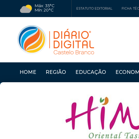
Máx: 35°C
ESTATUTO EDITORIAL
FICHA TÉ
Mín: 20°C
HOME
REGIÃO
EDUCAÇÃO
ECONOM
ABRIR CO...
Últimas Notícias
CASTELO BRANCO: MU