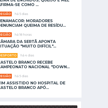
EIRA DE ENCHIDOS, QUEIJO E MEL
FIRMA-SE COMO ...
REGIÃO
há 5 dias
PENAMACOR: MORADORES
ENUNCIAM QUEIMA DE RESÍDU...
REGIÃO
há 18 horas
CÂMARA DA SERTÃ APONTA
ITUAÇÃO "MUITO DIFÍCIL"...
DESPORTO
há 4 dias
CASTELO BRANCO RECEBE
CAMPEONATO NACIONAL "DOWN...
REGIÃO
há 5 dias
TIM ASSISTIDO NO HOSPITAL DE
CASTELO BRANCO APÓ...