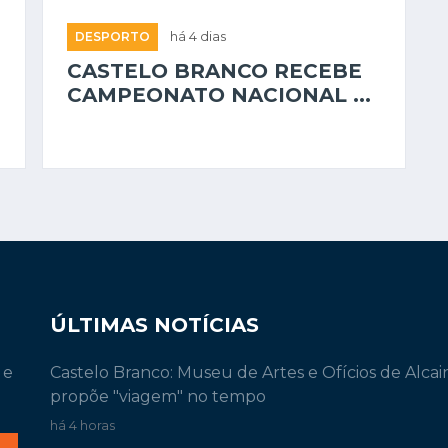
DESPORTO
há 4 dias
CASTELO BRANCO RECEBE
CAMPEONATO NACIONAL ...
ÚLTIMAS NOTÍCIAS
 e
Castelo Branco: Museu de Artes e Ofícios de Alcai
propõe "viagem" no tempo
há 4 horas