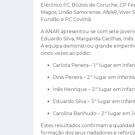
Eléctrico FC, Búzios de Coruche, CP Fer
Magos, União Samorense, ANAR, Viver S
Fundão e PC Covilhã.
A ANAR apresentou-se com sete jovens n
Eduardo Silva, Margarida Cacilhas, Inês
A equipa demonstrou grande empenho 
cinco vezes ao pódio:
Carlota Pereira – 1.º lugar em Infa
Dinis Pereira – 2.º lugar em Infant
Inês Henrique – 2.º lugar em Infan
Eduardo Silva – 3.º lugar em Infan
Carolina Banhudo – 2.º lugar em J
Estes resultados confirmam a qualidad
formação dos seus nadadores e reforç