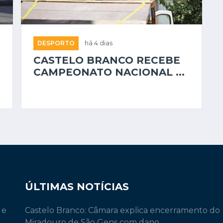
DESPORTO
há 4 dias
CASTELO BRANCO RECEBE
CAMPEONATO NACIONAL ...
ÚLTIMAS NOTÍCIAS
 e
Castelo Branco: Câmara explica encerramento do
Miradouro de São Gens com dano...