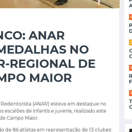
F
A
NCO: ANAR
D
 MEDALHAS NO
R-REGIONAL DE
MPO MAIOR
F
e Redentorista (ANAR) esteve em destaque no
 escalões de infantis e juvenis, realizado este
l de Campo Maior.
o de 86 atletas em representação de 13 clubes: