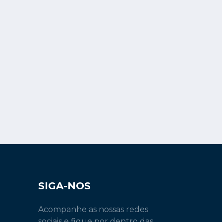
SIGA-NOS
Acompanhe as nossas redes
sociais e fique por dentro das