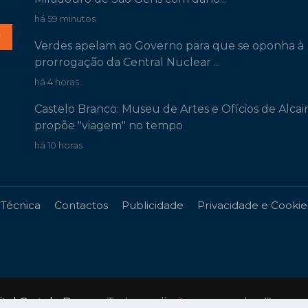
há 59 minutos
r
Verdes apelam ao Governo para que se oponha à
prorrogação da Central Nuclear ...
há 4 horas
Castelo Branco: Museu de Artes e Ofícios de Alcai
propõe "viagem" no tempo
há 10 horas
 Técnica
Contactos
Publicidade
Privacidade e Cookie
gital Castelo Branco
. Todos os direitos reservados. Desen