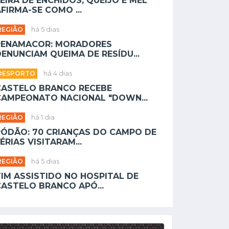
EIRA DE ENCHIDOS, QUEIJO E MEL
FIRMA-SE COMO ...
REGIÃO
há 5 dias
PENAMACOR: MORADORES
ENUNCIAM QUEIMA DE RESÍDU...
DESPORTO
há 4 dias
CASTELO BRANCO RECEBE
CAMPEONATO NACIONAL "DOWN...
REGIÃO
há 1 dia
RÓDÃO: 70 CRIANÇAS DO CAMPO DE
ÉRIAS VISITARAM...
REGIÃO
há 5 dias
TIM ASSISTIDO NO HOSPITAL DE
CASTELO BRANCO APÓ...