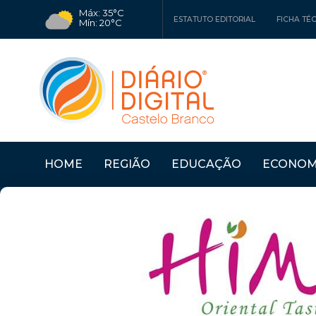
Máx: 35°C
ESTATUTO EDITORIAL
FICHA TÉ
Mín: 20°C
HOME
REGIÃO
EDUCAÇÃO
ECONOM
 NO TEMPO
Últimas Notícias
CASTELO BRANCO: CÂ