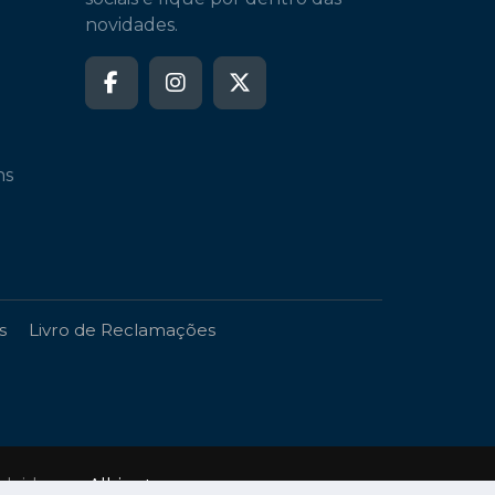
novidades.
ns
s
Livro de Reclamações
volvido por
Albinet