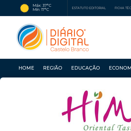
Máx: 37°C
ESTATUTO EDITORIAL
FICHA TÉ
Mín: 17°C
HOME
REGIÃO
EDUCAÇÃO
ECONOM
HARES SOBR...
Últimas Notícias
CÂMARA DA SERTÃ AP