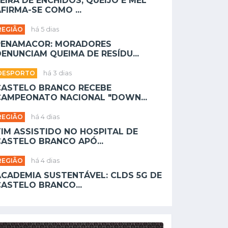
EIRA DE ENCHIDOS, QUEIJO E MEL
FIRMA-SE COMO ...
REGIÃO
há 5 dias
PENAMACOR: MORADORES
ENUNCIAM QUEIMA DE RESÍDU...
DESPORTO
há 3 dias
CASTELO BRANCO RECEBE
CAMPEONATO NACIONAL "DOWN...
REGIÃO
há 4 dias
TIM ASSISTIDO NO HOSPITAL DE
CASTELO BRANCO APÓ...
REGIÃO
há 4 dias
ACADEMIA SUSTENTÁVEL: CLDS 5G DE
CASTELO BRANCO...