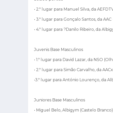
• 2.º lugar para Manuel Silva, da AEFDT
• 3.º lugar para Gonçalo Santos, da AAC
• 4.º lugar para ?Danilo Ribeiro, da Al
Juvenis Base Masculinos
• 1.º lugar para David Lazar, da NSO (O
• 2.º lugar para Simão Carvalho, da AAC
•3.º lugar para António Lourenço, da A
Juniores Base Masculinos
• Miguel Belo, Albigym (Castelo Branc