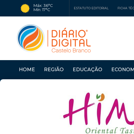
Máx: 36°C
ESTATUTO EDITORIAL
FICHA TÉ
Mín: 17°C
HOME
REGIÃO
EDUCAÇÃO
ECONOM
ASSOCIAÇÕES
Últimas Notícias
CASTELO BRANCO: «A