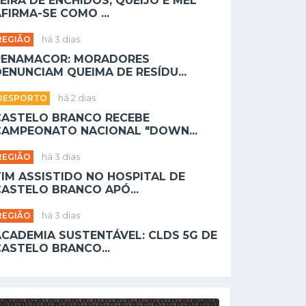
EIRA DE ENCHIDOS, QUEIJO E MEL
FIRMA-SE COMO ...
REGIÃO
há 3 dias
PENAMACOR: MORADORES
ENUNCIAM QUEIMA DE RESÍDU...
DESPORTO
há 2 dias
CASTELO BRANCO RECEBE
CAMPEONATO NACIONAL "DOWN...
REGIÃO
há 3 dias
TIM ASSISTIDO NO HOSPITAL DE
CASTELO BRANCO APÓ...
REGIÃO
há 3 dias
ACADEMIA SUSTENTÁVEL: CLDS 5G DE
CASTELO BRANCO...