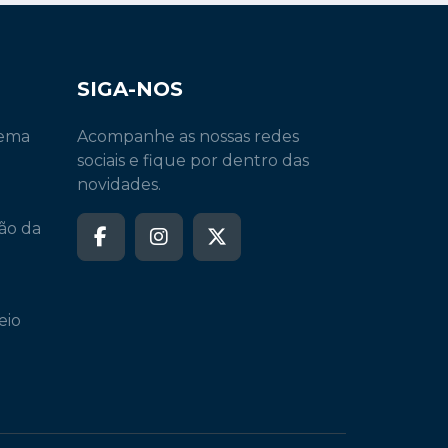
SIGA-NOS
tema
Acompanhe as nossas redes
sociais e fique por dentro das
novidades.
ão da
eio