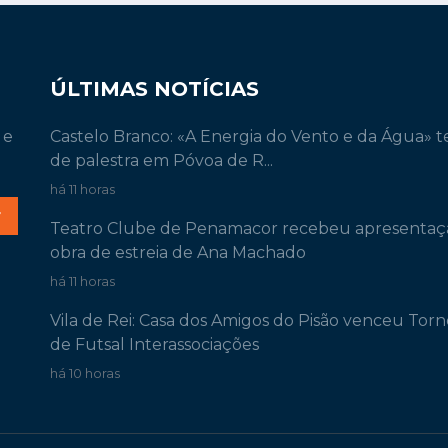
ÚLTIMAS NOTÍCIAS
 e
Castelo Branco: «A Energia do Vento e da Água» 
de palestra em Póvoa de R...
há 11 horas
r
Teatro Clube de Penamacor recebeu apresentaç
obra de estreia de Ana Machado
há 11 horas
Vila de Rei: Casa dos Amigos do Pisão venceu Torn
de Futsal Interassociações
há 10 horas