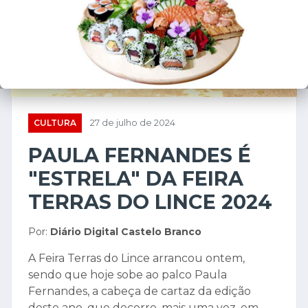
❮
❯
CULTURA
27 de julho de 2024
PAULA FERNANDES É
"ESTRELA" DA FEIRA
TERRAS DO LINCE 2024
Por:
Diário Digital Castelo Branco
A Feira Terras do Lince arrancou ontem,
sendo que hoje sobe ao palco Paula
Fernandes, a cabeça de cartaz da edição
deste ano, que decorre, mais uma vez, em