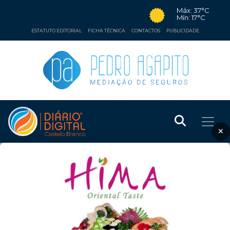
Máx: 37°C
Mín: 17°C
ESTATUTO EDITORIAL
FICHA TÉCNICA
CONTACTOS
PUBLICIDADE
×