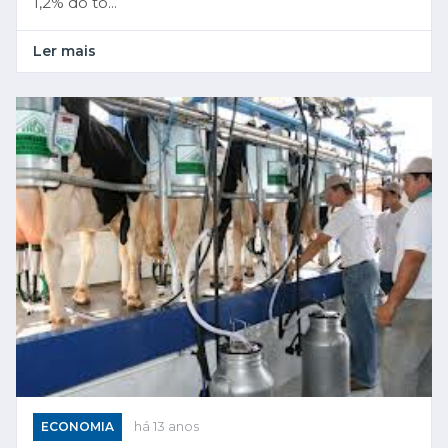
1,2% do to...
Ler mais
ECONOMIA
há 13 anos