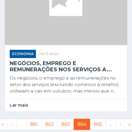
ECONOMIA
há 13 anos
NEGÓCIOS, EMPREGO E
REMUNERAÇÕES NOS SERVIÇOS A...
Os negócios, o emprego e as remunerações no
setor dos serviços (excluindo comércio a retalho)
voltaram a cair em outubro, mas menos que n...
Ler mais
«
‹
...
861
862
863
864
865
...
›
»