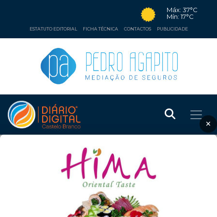
Máx: 37°C
Mín: 17°C
ESTATUTO EDITORIAL
FICHA TÉCNICA
CONTACTOS
PUBLICIDADE
×