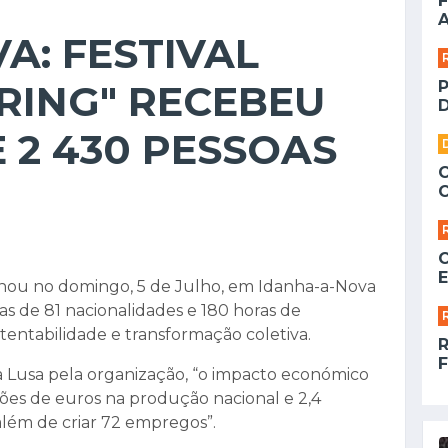
F
A
A: FESTIVAL
RING" RECEBEU
D
E 2 430 PESSOAS
E
minou no domingo, 5 de Julho, em Idanha-a-Nova
s de 81 nacionalidades e 180 horas de
entabilidade e transformação coletiva.
F
 Lusa pela organização, “o impacto económico
hões de euros na produção nacional e 2,4
além de criar 72 empregos”.