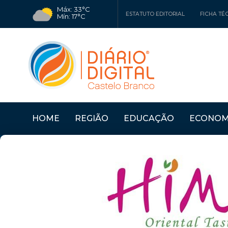
Máx: 33°C
ESTATUTO EDITORIAL
FICHA TÉ
Mín: 17°C
HOME
REGIÃO
EDUCAÇÃO
ECONOM
Últimas Notícias
"PRÉMIO MARIA JOSÉ 