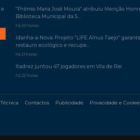
 e
"Prémio Maria José Moura" atribuiu Menção Honr
Biblioteca Municipal da S...
há 20 horas
r
Idanha-a-Nova: Projeto "LIFE Alnus Taejo" garant
restauro ecológico e recupe...
há 21 horas
Xadrez juntou 47 jogadores em Vila de Rei
há 22 horas
 Técnica
Contactos
Publicidade
Privacidade e Cookie