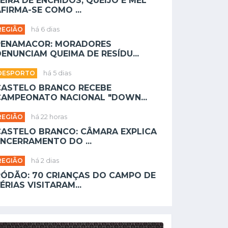
EIRA DE ENCHIDOS, QUEIJO E MEL
FIRMA-SE COMO ...
REGIÃO
há 6 dias
PENAMACOR: MORADORES
ENUNCIAM QUEIMA DE RESÍDU...
DESPORTO
há 5 dias
CASTELO BRANCO RECEBE
CAMPEONATO NACIONAL "DOWN...
REGIÃO
há 22 horas
CASTELO BRANCO: CÂMARA EXPLICA
NCERRAMENTO DO ...
REGIÃO
há 2 dias
RÓDÃO: 70 CRIANÇAS DO CAMPO DE
ÉRIAS VISITARAM...