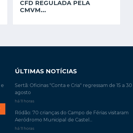
CFD REGULADA PELA
CMVM...
ÚLTIMAS NOTÍCIAS
 e
Sertã: Oficinas "Conta e Cria" regressam de 15 a 30
agosto
há 11 horas
r
Ródão: 70 crianças do Campo de Férias visitaram
Aeródromo Municipal de Castel...
há 11 horas