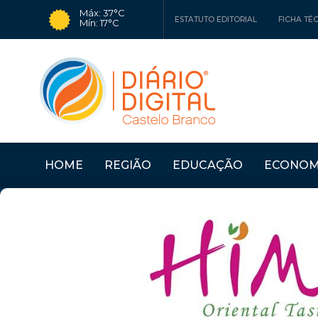
Máx: 37°C
ESTATUTO EDITORIAL
FICHA TÉ
Mín: 17°C
HOME
REGIÃO
EDUCAÇÃO
ECONOM
Últimas Notícias
SERTÃ: OFICINAS "CO