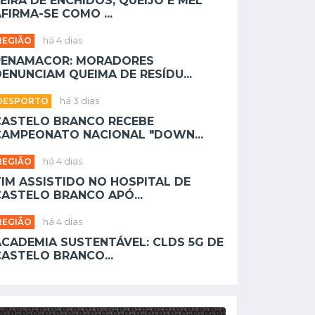
EIRA DE ENCHIDOS, QUEIJO E MEL
FIRMA-SE COMO ...
REGIÃO
há 4 dias
PENAMACOR: MORADORES
ENUNCIAM QUEIMA DE RESÍDU...
DESPORTO
há 3 dias
CASTELO BRANCO RECEBE
CAMPEONATO NACIONAL "DOWN...
REGIÃO
há 4 dias
TIM ASSISTIDO NO HOSPITAL DE
CASTELO BRANCO APÓ...
REGIÃO
há 4 dias
ACADEMIA SUSTENTÁVEL: CLDS 5G DE
CASTELO BRANCO...