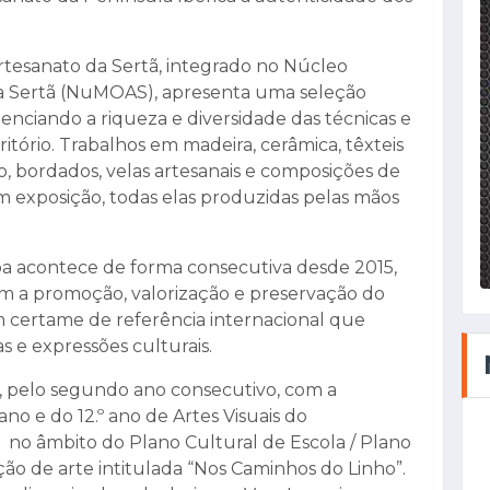
rtesanato da Sertã, integrado no Núcleo
da Sertã (NuMOAS), apresenta uma seleção
denciando a riqueza e diversidade das técnicas e
itório. Trabalhos em madeira, cerâmica, têxteis
o, bordados, velas artesanais e composições de
em exposição, todas elas produzidas pelas mãos
a acontece de forma consecutiva desde 2015,
 a promoção, valorização e preservação do
m certame de referência internacional que
s e expressões culturais.
a, pelo segundo ano consecutivo, com a
ano e do 12.º ano de Artes Visuais do
no âmbito do Plano Cultural de Escola / Plano
ção de arte intitulada “Nos Caminhos do Linho”.