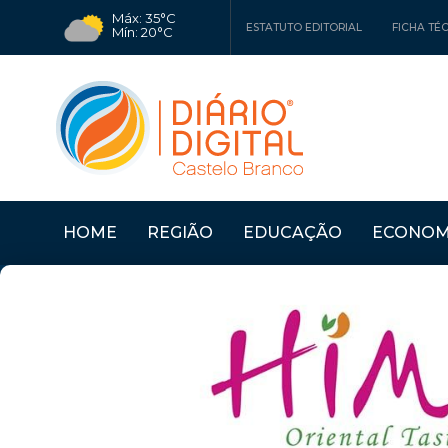
Máx: 35°C
ESTATUTO EDITORIAL
FICHA TÉ
Mín: 20°C
HOME
REGIÃO
EDUCAÇÃO
ECONOM
 NO TEMPO
Últimas Notícias
CASTELO BRANCO: CÂ