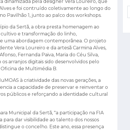
tica dinamizada pela designer Vera Loureiro, que
Alves e foi contruído coletivamente ao longo do
 no Pavilhão 1, junto ao palco dos workshops.
ípio da Sertã, a obra presta homenagem ao
o cultivo e transformação do linho,
s de uma abordagem contemporânea. O projeto
dente Vera Loureiro e da artesã Carmina Alves,
Afonso, Fernanda Paiva, Maria do Céu Silva,
 os arranjos digitais sido desenvolvidos pelo
Oficina de Multimédia B.
 NuMOAS à criatividade das novas gerações, a
dencia a capacidade de preservar e reinventar o
vos públicos e reforçando a identidade cultural
ra Municipal da Sertã, "a participação na FIA
 para dar visibilidade ao talento dos nossos
distingue o concelho. Este ano, essa presença