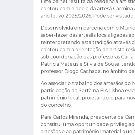
Este painel resulta da residência artís
contou com o apoio da artesã Carmina 
ano letivo 2025/2026. Pode ser visitado
Desenvolvida em parceria com o Munic
saber-fazer das artesãs locais ligadas a
reinterpretando esta tradição atravé
contou com a orientação da artista resi
sob coordenação das professoras Carla 
Patrícia Mateus e Sílvia de Sousa, tendo
professor Diogo Cachada, no âmbito da 
Ao associar o trabalho dos artesãos do
participação da Sertã na FIA Lisboa evi
património local, projetando-o para no
do concelho.
Para Carlos Miranda, presidente da Câma
constitui uma oportunidade privilegiada
artesãos e ao património imaterial que 