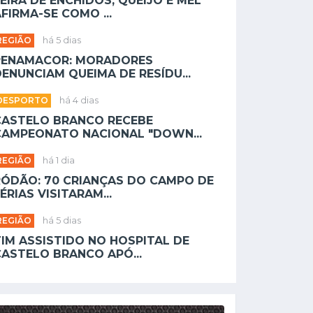
EIRA DE ENCHIDOS, QUEIJO E MEL
FIRMA-SE COMO ...
REGIÃO
há 5 dias
PENAMACOR: MORADORES
ENUNCIAM QUEIMA DE RESÍDU...
DESPORTO
há 4 dias
CASTELO BRANCO RECEBE
CAMPEONATO NACIONAL "DOWN...
REGIÃO
há 1 dia
RÓDÃO: 70 CRIANÇAS DO CAMPO DE
ÉRIAS VISITARAM...
REGIÃO
há 5 dias
TIM ASSISTIDO NO HOSPITAL DE
CASTELO BRANCO APÓ...