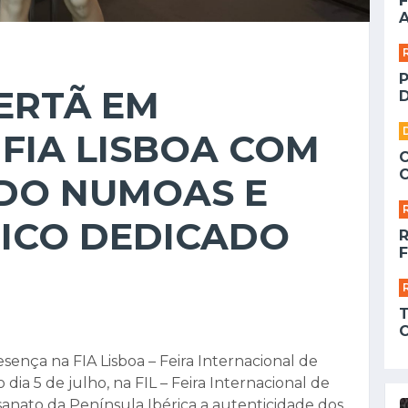
F
A
ERTÃ EM
D
FIA LISBOA COM
DO NUMOAS E
TICO DEDICADO
F
sença na FIA Lisboa – Feira Internacional de
dia 5 de julho, na FIL – Feira Internacional de
sanato da Península Ibérica a autenticidade dos