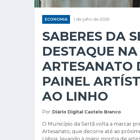
ECONOMIA
1 de julho de 2026
SABERES DA S
DESTAQUE NA 
ARTESANATO 
PAINEL ARTÍS
AO LINHO
Por:
Diário Digital Castelo Branco
O Município da Sertã volta a marcar pre
Artesanato, que decorre até ao próximo 
Lisboa, levando à maior montra de arte