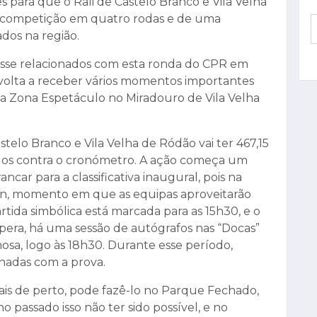
es para que o Rali de Castelo Branco e Vila Velha
a competição em quatro rodas e de uma
dos na região.
sse relacionados com esta ronda do CPR em
ã volta a receber vários momentos importantes
a Zona Espetáculo no Miradouro de Vila Velha
stelo Branco e Vila Velha de Ródão vai ter 467,15
idos contra o cronómetro. A ação começa um
car para a classificativa inaugural, pois na
wn, momento em que as equipas aproveitarão
artida simbólica está marcada para as 15h30, e o
pera, há uma sessão de autógrafos nas “Docas”
osa, logo às 18h30. Durante esse período,
onadas com a prova.
is de perto, pode fazê-lo no Parque Fechado,
o passado isso não ter sido possível, e no