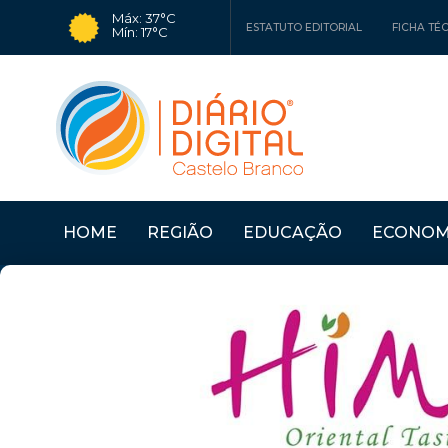
Máx: 37°C
ESTATUTO EDITORIAL
FICHA TÉ
Mín: 17°C
HOME
REGIÃO
EDUCAÇÃO
ECONOM
ÇO ...
Últimas Notícias
IDANHA-A-NOVA COM