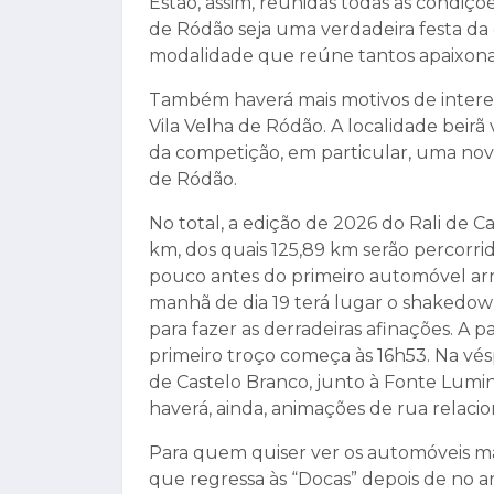
Estão, assim, reunidas todas as condiçõ
de Ródão seja uma verdadeira festa d
modalidade que reúne tantos apaixona
Também haverá mais motivos de intere
Vila Velha de Ródão. A localidade beir
da competição, em particular, uma nov
de Ródão.
No total, a edição de 2026 do Rali de Ca
km, dos quais 125,89 km serão percorr
pouco antes do primeiro automóvel arran
manhã de dia 19 terá lugar o shakedo
para fazer as derradeiras afinações. A p
primeiro troço começa às 16h53. Na vés
de Castelo Branco, junto à Fonte Lumin
haverá, ainda, animações de rua relaci
Para quem quiser ver os automóveis ma
que regressa às “Docas” depois de no an