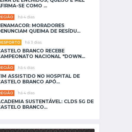
EIRA DE ENCHIDOS, QUEIJO E MEL
FIRMA-SE COMO ...
REGIÃO
há 4 dias
PENAMACOR: MORADORES
ENUNCIAM QUEIMA DE RESÍDU...
DESPORTO
há 3 dias
CASTELO BRANCO RECEBE
CAMPEONATO NACIONAL "DOWN...
REGIÃO
há 4 dias
TIM ASSISTIDO NO HOSPITAL DE
CASTELO BRANCO APÓ...
REGIÃO
há 4 dias
ACADEMIA SUSTENTÁVEL: CLDS 5G DE
CASTELO BRANCO...