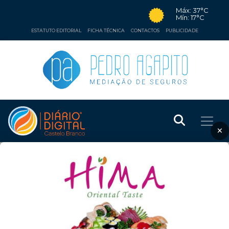
Máx: 37°C
Mín: 17°C
ESTATUTO EDITORIAL
FICHA TÉCNICA
CONTACTOS
PUBLICIDADE
×