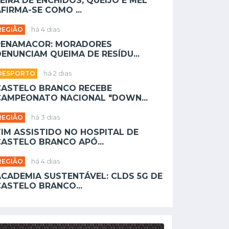
EIRA DE ENCHIDOS, QUEIJO E MEL
FIRMA-SE COMO ...
REGIÃO
há 4 dias
PENAMACOR: MORADORES
ENUNCIAM QUEIMA DE RESÍDU...
DESPORTO
há 2 dias
CASTELO BRANCO RECEBE
CAMPEONATO NACIONAL "DOWN...
REGIÃO
há 3 dias
TIM ASSISTIDO NO HOSPITAL DE
CASTELO BRANCO APÓ...
REGIÃO
há 4 dias
ACADEMIA SUSTENTÁVEL: CLDS 5G DE
CASTELO BRANCO...