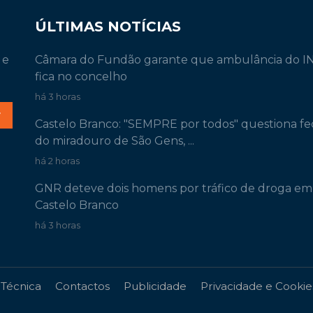
ÚLTIMAS NOTÍCIAS
 e
Câmara do Fundão garante que ambulância do 
fica no concelho
há 3 horas
r
Castelo Branco: "SEMPRE por todos" questiona f
do miradouro de São Gens, ...
há 2 horas
GNR deteve dois homens por tráfico de droga em
Castelo Branco
há 3 horas
 Técnica
Contactos
Publicidade
Privacidade e Cookie