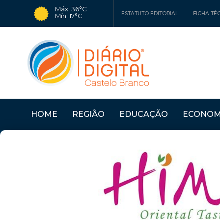
Máx: 36°C
ESTATUTO EDITORIAL
FICHA TÉ
Mín: 17°C
HOME
REGIÃO
EDUCAÇÃO
ECONOM
Últimas Notícias
CÂMARA DO FUNDÃO 