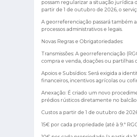
possam regularizar a situação jurídica
partir de 1 de outubro de 2026, o serviç
A georreferenciação passará também a 
processos administrativos e legais.
Novas Regras e Obrigatoriedades:
Transmissões: A georreferenciação (RGG
compra e venda, doações ou partilhas 
Apoios e Subsídios: Será exigida a ident
financeiros, incentivos agrícolas ou co
Anexação: É criado um novo procedimen
prédios rústicos diretamente no balcão
Custos a partir de 1 de outubro de 2026
15€ por cada propriedade (até à 9.ª RGG
10€ por cada propriedade (a partir da 1