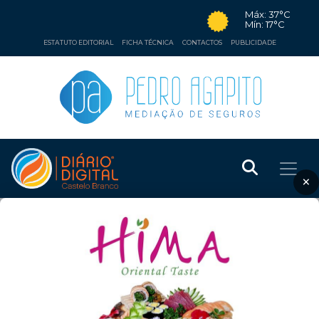
Máx: 37°C
Mín: 17°C
ESTATUTO EDITORIAL
FICHA TÉCNICA
CONTACTOS
PUBLICIDADE
×