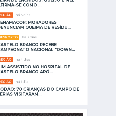
EIRA DE ENCHIDOS, QUEIJO E MEL
FIRMA-SE COMO ...
REGIÃO
há 5 dias
PENAMACOR: MORADORES
ENUNCIAM QUEIMA DE RESÍDU...
DESPORTO
há 3 dias
CASTELO BRANCO RECEBE
CAMPEONATO NACIONAL "DOWN...
REGIÃO
há 4 dias
TIM ASSISTIDO NO HOSPITAL DE
CASTELO BRANCO APÓ...
REGIÃO
há 1 dia
RÓDÃO: 70 CRIANÇAS DO CAMPO DE
ÉRIAS VISITARAM...