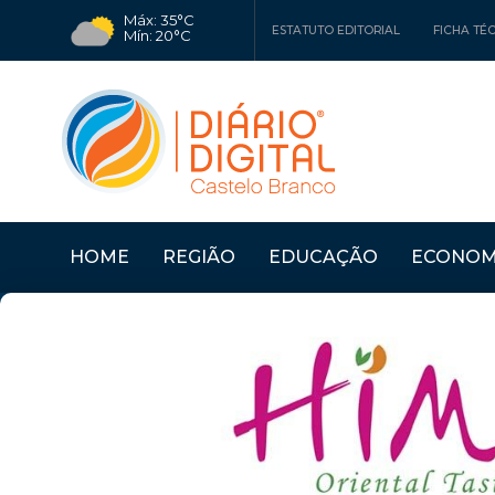
Máx: 35°C
ESTATUTO EDITORIAL
FICHA TÉ
Mín: 20°C
HOME
REGIÃO
EDUCAÇÃO
ECONOM
RO
Últimas Notícias
PROENÇA A NOVA: MU