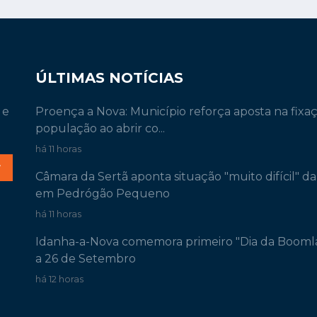
ÚLTIMAS NOTÍCIAS
 e
Proença a Nova: Município reforça aposta na fixa
população ao abrir co...
há 11 horas
r
Câmara da Sertã aponta situação "muito difícil" d
em Pedrógão Pequeno
há 11 horas
Idanha-a-Nova comemora primeiro "Dia da Booml
a 26 de Setembro
há 12 horas