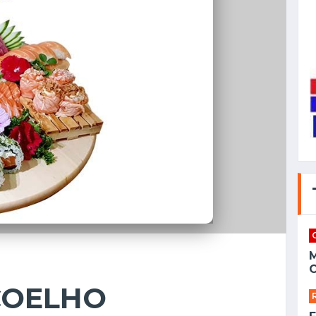
C
COELHO