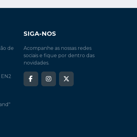
SIGA-NOS
ção de
Acompanhe as nossas redes
sociais e fique por dentro das
novidades.
a EN2
and"