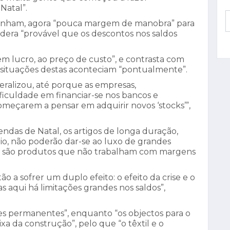
Natal”.
enham, agora “pouca margem de manobra” para
sidera “provável que os descontos nos saldos
em lucro, ao preço de custo”, e contrasta com
 situações destas aconteciam “pontualmente”.
eralizou, até porque as empresas,
iculdade em financiar-se nos bancos e
omeçarem a pensar em adquirir novos ‘stocks’”,
endas de Natal, os artigos de longa duração,
io, não poderão dar-se ao luxo de grandes
e são produtos que não trabalham com margens
ão a sofrer um duplo efeito: o efeito da crise e o
 aqui há limitações grandes nos saldos”,
ões permanentes”, enquanto “os objectos para o
a da construção”, pelo que “o têxtil e o