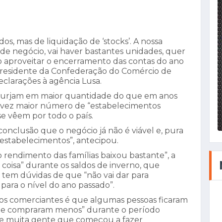
os, mas de liquidação de ‘stocks’. A nossa
 de negócio, vai haver bastantes unidades, quer
ão aproveitar o encerramento das contas do ano
o presidente da Confederação do Comércio de
eclarações à agência Lusa.
“surjam em maior quantidade do que em anos
da vez maior número de “estabelecimentos
se vêem por todo o país.
conclusão que o negócio já não é viável e, pura
estabelecimentos”, antecipou.
o rendimento das famílias baixou bastante”, a
coisa” durante os saldos de inverno, que
 tem dúvidas de que “não vai dar para
para o nível do ano passado”.
 dos comerciantes é que algumas pessoas ficaram
s e compraram menos” durante o período
ouve muita gente que começou a fazer