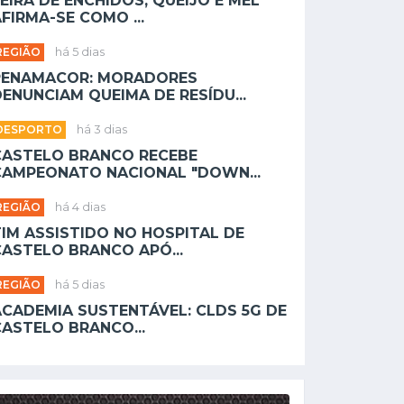
EIRA DE ENCHIDOS, QUEIJO E MEL
FIRMA-SE COMO ...
REGIÃO
há 5 dias
PENAMACOR: MORADORES
ENUNCIAM QUEIMA DE RESÍDU...
DESPORTO
há 3 dias
CASTELO BRANCO RECEBE
CAMPEONATO NACIONAL "DOWN...
REGIÃO
há 4 dias
TIM ASSISTIDO NO HOSPITAL DE
CASTELO BRANCO APÓ...
REGIÃO
há 5 dias
ACADEMIA SUSTENTÁVEL: CLDS 5G DE
CASTELO BRANCO...