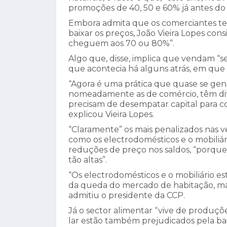
promoções de 40, 50 e 60% já antes do 
Embora admita que os comerciantes t
baixar os preços, João Vieira Lopes con
cheguem aos 70 ou 80%”.
Algo que, disse, implica que vendam “s
que acontecia há alguns atrás, em que
“Agora é uma prática que quase se gen
nomeadamente as de comércio, têm dif
precisam de desempatar capital para c
explicou Vieira Lopes.
“Claramente” os mais penalizados nas v
como os electrodomésticos e o mobiliár
reduções de preço nos saldos, “porqu
tão altas”.
“Os electrodomésticos e o mobiliário est
da queda do mercado de habitação, mas
admitiu o presidente da CCP.
Já o sector alimentar “vive de produç
lar estão também prejudicados pela baix