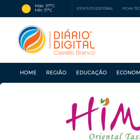
Máx: 37°C
ESTATUTO EDITORIAL
FICHA TÉ
Mín: 17°C
HOME
REGIÃO
EDUCAÇÃO
ECONOM
RO
Últimas Notícias
PROENÇA A NOVA: MU