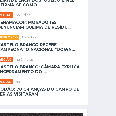
EIRA DE ENCHIDOS, QUEIJO E MEL
FIRMA-SE COMO ...
REGIÃO
há 6 dias
PENAMACOR: MORADORES
ENUNCIAM QUEIMA DE RESÍDU...
DESPORTO
há 5 dias
CASTELO BRANCO RECEBE
CAMPEONATO NACIONAL "DOWN...
REGIÃO
há 21 horas
CASTELO BRANCO: CÂMARA EXPLICA
NCERRAMENTO DO ...
REGIÃO
há 2 dias
RÓDÃO: 70 CRIANÇAS DO CAMPO DE
ÉRIAS VISITARAM...