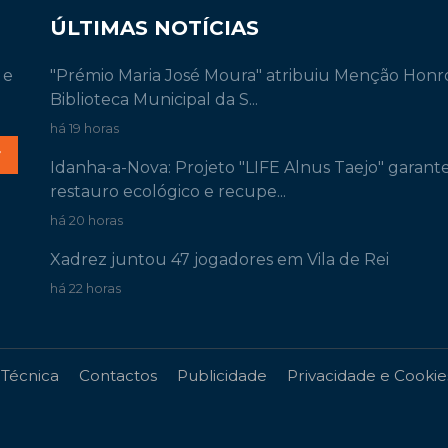
ÚLTIMAS NOTÍCIAS
 e
"Prémio Maria José Moura" atribuiu Menção Honr
Biblioteca Municipal da S...
há 19 horas
r
Idanha-a-Nova: Projeto "LIFE Alnus Taejo" garant
restauro ecológico e recupe...
há 20 horas
Xadrez juntou 47 jogadores em Vila de Rei
há 22 horas
 Técnica
Contactos
Publicidade
Privacidade e Cookie