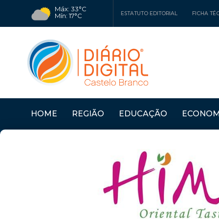
Máx: 33°C
ESTATUTO EDITORIAL
FICHA TÉ
Mín: 17°C
HOME
REGIÃO
EDUCAÇÃO
ECONOM
Últimas Notícias
"PRÉMIO MARIA JOSÉ 