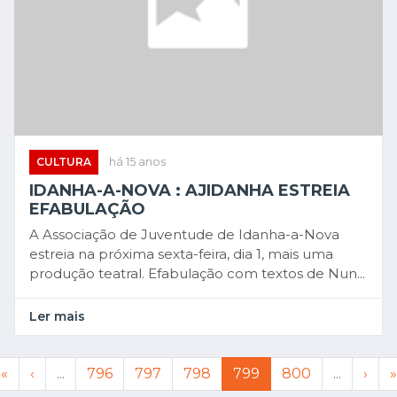
CULTURA
há 15 anos
IDANHA-A-NOVA : AJIDANHA ESTREIA
EFABULAÇÃO
A Associação de Juventude de Idanha-a-Nova
estreia na próxima sexta-feira, dia 1, mais uma
produção teatral. Efabulação com textos de Nun...
Ler mais
«
‹
...
796
797
798
799
800
...
›
»