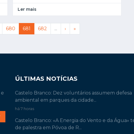
Ler mais
680
681
682
...
›
»
ÚLTIMAS NOTÍCIAS
 e
Castelo Branco: Dez voluntários assumem defesa
ambiental em parques da cidade...
há 7 horas
r
Castelo Branco: «A Energia do Vento e da Água» 
de palestra em Póvoa de R...