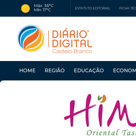
Máx: 36°C
ESTATUTO EDITORIAL
FICHA TÉ
Mín: 17°C
HOME
REGIÃO
EDUCAÇÃO
ECONOM
IA DE ANA MACHADO
Últimas Notícias
CASTELO BRANCO: DE
CULTURA