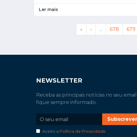
Ler mais
«
‹
...
678
679
NEWSLETTER
Receba as principais notícias no seu email
fique sempre informado.
Subscreve
Aceito a
Política de Privacidade
.