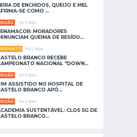
EIRA DE ENCHIDOS, QUEIJO E MEL
FIRMA-SE COMO ...
REGIÃO
há 3 dias
PENAMACOR: MORADORES
ENUNCIAM QUEIMA DE RESÍDU...
DESPORTO
há 2 dias
CASTELO BRANCO RECEBE
CAMPEONATO NACIONAL "DOWN...
REGIÃO
há 3 dias
TIM ASSISTIDO NO HOSPITAL DE
CASTELO BRANCO APÓ...
REGIÃO
há 3 dias
ACADEMIA SUSTENTÁVEL: CLDS 5G DE
CASTELO BRANCO...