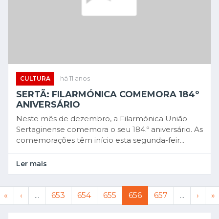
CULTURA
há 11 anos
SERTÃ: FILARMÓNICA COMEMORA 184º
ANIVERSÁRIO
Neste mês de dezembro, a Filarmónica União
Sertaginense comemora o seu 184.º aniversário. As
comemorações têm início esta segunda-feir...
Ler mais
«
‹
...
653
654
655
656
657
...
›
»