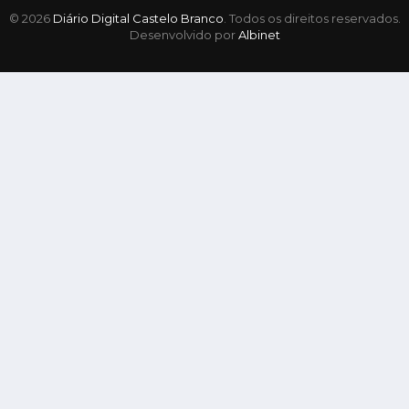
© 2026
Diário Digital Castelo Branco
. Todos os direitos reservados.
Desenvolvido por
Albinet