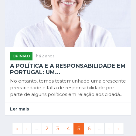
OPINIÃO
há 2 anos
A POLÍTICA E A RESPONSABILIDADE EM
PORTUGAL: UM...
No entanto, temos testemunhado uma crescente
precariedade e falta de responsabilidade por
parte de alguns políticos em relação aos cidadã...
Ler mais
«
‹
...
2
3
4
5
6
...
›
»