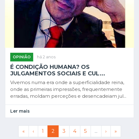
OPINIÃO
há 2 anos
É CONDIÇÃO HUMANA? OS
JULGAMENTOS SOCIAIS E CUL...
Vivemos numa era onde a superficialidade reina,
onde as primeiras impressões, frequentemente
erradas, moldam perceções e desencadeiam jul...
Ler mais
«
‹
1
2
3
4
5
...
›
»