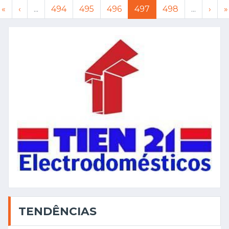
«
‹
...
494
495
496
497
498
...
›
»
TENDÊNCIAS