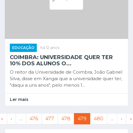
EDUCAÇÃO
há 12 anos
COIMBRA: UNIVERSIDADE QUER TER
10% DOS ALUNOS O...
O reitor da Universidade de Coimbra, João Gabriel
Silva, disse em Xangai que a universidade quer ter,
"daqui a uns anos", pelo menos 1...
Ler mais
«
‹
...
476
477
478
479
480
...
›
»