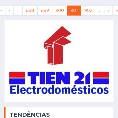
«
‹
...
898
899
900
901
902
...
›
»
TENDÊNCIAS