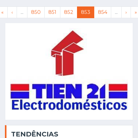
«
‹
...
850
851
852
853
854
...
›
»
TENDÊNCIAS