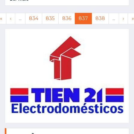
«
‹
...
834
835
836
837
838
...
›
»