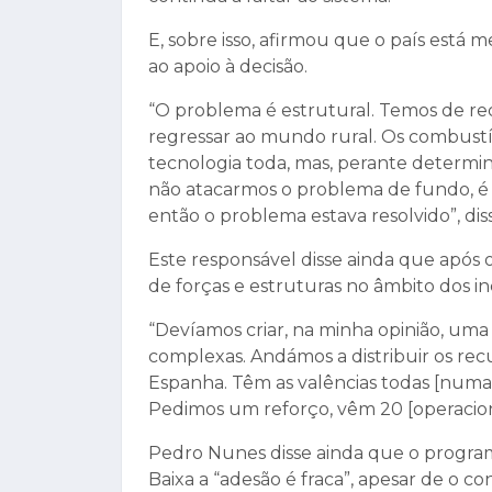
E, sobre isso, afirmou que o país está 
ao apoio à decisão.
“O problema é estrutural. Temos de re
regressar ao mundo rural. Os combust
tecnologia toda, mas, perante determi
não atacarmos o problema de fundo, é e
então o problema estava resolvido”, dis
Este responsável disse ainda que após 
de forças e estruturas no âmbito dos in
“Devíamos criar, na minha opinião, uma 
complexas. Andámos a distribuir os recu
Espanha. Têm as valências todas [numa 
Pedimos um reforço, vêm 20 [operaciona
Pedro Nunes disse ainda que o programa
Baixa a “adesão é fraca”, apesar de o co