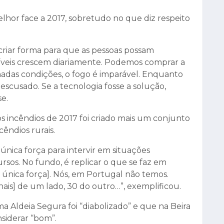
melhor face a 2017, sobretudo no que diz respeito
criar forma para que as pessoas possam
íveis crescem diariamente. Podemos comprar a
nadas condições, o fogo é imparável. Enquanto
scusado. Se a tecnologia fosse a solução,
se.
os incêndios de 2017 foi criado mais um conjunto
cêndios rurais.
única força para intervir em situações
rsos. No fundo, é replicar o que se faz em
única força]. Nós, em Portugal não temos.
is] de um lado, 30 do outro…”, exemplificou.
 Aldeia Segura foi “diabolizado” e que na Beira
nsiderar “bom”.