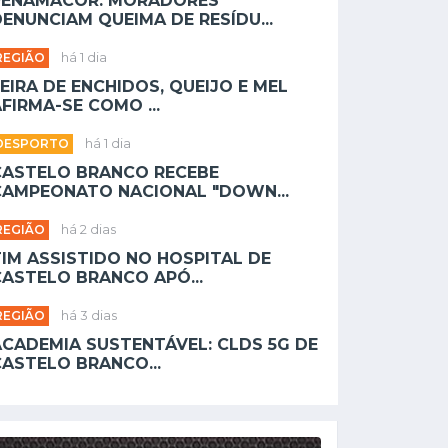
PENAMACOR: MORADORES
ENUNCIAM QUEIMA DE RESÍDU...
REGIÃO
há 1 dia
EIRA DE ENCHIDOS, QUEIJO E MEL
FIRMA-SE COMO ...
DESPORTO
há 1 dia
CASTELO BRANCO RECEBE
CAMPEONATO NACIONAL "DOWN...
REGIÃO
há 2 dias
TIM ASSISTIDO NO HOSPITAL DE
CASTELO BRANCO APÓ...
REGIÃO
há 3 dias
ACADEMIA SUSTENTÁVEL: CLDS 5G DE
CASTELO BRANCO...