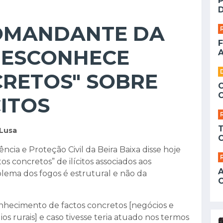
D
COMANDANTE DA
F
DESCONHECE
A
CRETOS" SOBRE
CITOS
/Lusa
ia e Proteção Civil da Beira Baixa disse hoje
 concretos” de ilícitos associados aos
lema dos fogos é estrutural e não da
nhecimento de factos concretos [negócios e
ios rurais] e caso tivesse teria atuado nos termos