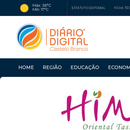
Máx: 36°C
ESTATUTO EDITORIAL
FICHA TÉ
Mín: 17°C
HOME
REGIÃO
EDUCAÇÃO
ECONOM
URA" ANI...
Últimas Notícias
TEATRO CLUBE DE P