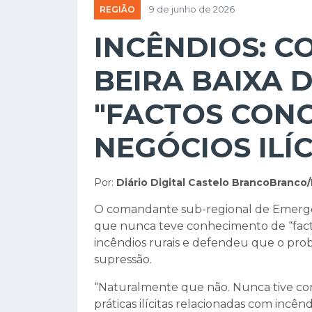
REGIÃO
9 de junho de 2026
INCÊNDIOS: 
BEIRA BAIXA 
"FACTOS CON
NEGÓCIOS ILÍ
Por:
Diário Digital Castelo BrancoBranco
O comandante sub-regional de Emergênc
que nunca teve conhecimento de “factos
incêndios rurais e defendeu que o prob
supressão.
“Naturalmente que não. Nunca tive co
práticas ilícitas relacionadas com incênd