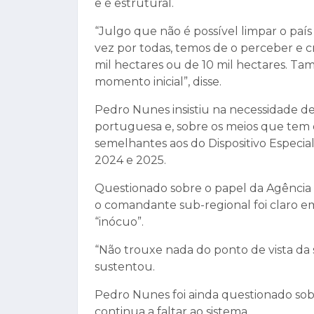
e é estrutural.
“Julgo que não é possível limpar o paí
vez por todas, temos de o perceber e c
mil hectares ou de 10 mil hectares. Ta
momento inicial”, disse.
Pedro Nunes insistiu na necessidade de
portuguesa e, sobre os meios que tem d
semelhantes aos do Dispositivo Especia
2024 e 2025.
Questionado sobre o papel da Agência p
o comandante sub-regional foi claro em 
“inócuo”.
“Não trouxe nada do ponto de vista da
sustentou.
Pedro Nunes foi ainda questionado sobr
continua a faltar ao sistema.