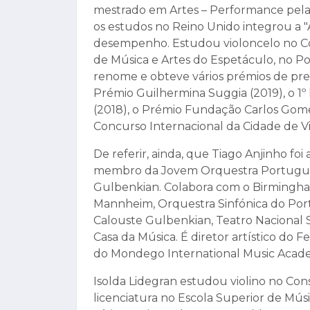
mestrado em Artes – Performance pela
os estudos no Reino Unido integrou a "
desempenho. Estudou violoncelo no Co
de Música e Artes do Espetáculo, no Por
renome e obteve vários prémios de pres
Prémio Guilhermina Suggia (2019), o 1
(2018), o Prémio Fundação Carlos Gomes/
Concurso Internacional da Cidade de V
De referir, ainda, que Tiago Anjinho foi
membro da Jovem Orquestra Portugues
Gulbenkian. Colabora com o Birmingha
Mannheim, Orquestra Sinfónica do Por
Calouste Gulbenkian, Teatro Nacional 
Casa da Música. É diretor artístico do F
do Mondego International Music Academ
Isolda Lidegran estudou violino no Con
licenciatura no Escola Superior de Mú