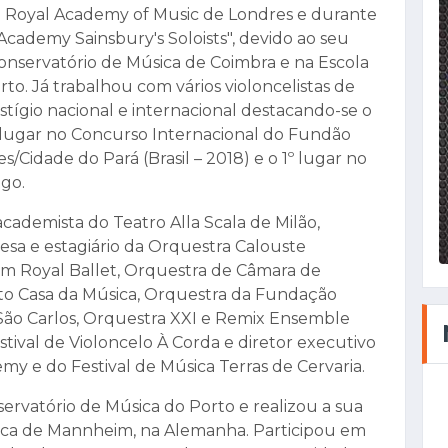
 Royal Academy of Music de Londres e durante
Academy Sainsbury's Soloists", devido ao seu
nservatório de Música de Coimbra e na Escola
to. Já trabalhou com vários violoncelistas de
tígio nacional e internacional destacando-se o
º lugar no Concurso Internacional do Fundão
Cidade do Pará (Brasil – 2018) e o 1º lugar no
igo.
 academista do Teatro Alla Scala de Milão,
a e estagiário da Orquestra Calouste
m Royal Ballet, Orquestra de Câmara de
to Casa da Música, Orquestra da Fundação
São Carlos, Orquestra XXI e Remix Ensemble
estival de Violoncelo À Corda e diretor executivo
y e do Festival de Música Terras de Cervaria.
servatório de Música do Porto e realizou a sua
sica de Mannheim, na Alemanha. Participou em