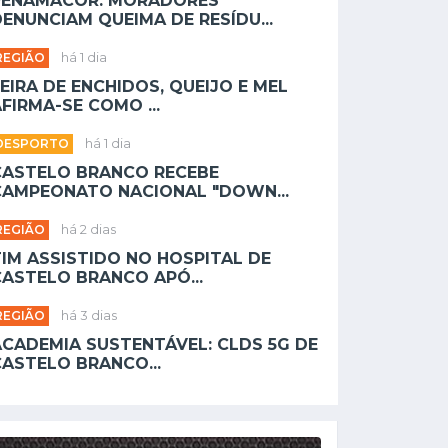
PENAMACOR: MORADORES
ENUNCIAM QUEIMA DE RESÍDU...
REGIÃO
há 1 dia
EIRA DE ENCHIDOS, QUEIJO E MEL
FIRMA-SE COMO ...
DESPORTO
há 1 dia
CASTELO BRANCO RECEBE
CAMPEONATO NACIONAL "DOWN...
REGIÃO
há 2 dias
TIM ASSISTIDO NO HOSPITAL DE
CASTELO BRANCO APÓ...
REGIÃO
há 3 dias
ACADEMIA SUSTENTÁVEL: CLDS 5G DE
CASTELO BRANCO...