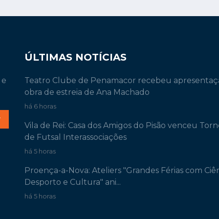
ÚLTIMAS NOTÍCIAS
 e
Teatro Clube de Penamacor recebeu apresentaç
obra de estreia de Ana Machado
há 6 horas
r
Vila de Rei: Casa dos Amigos do Pisão venceu Torn
de Futsal Interassociações
há 5 horas
Proença-a-Nova: Ateliers "Grandes Férias com Ciên
Desporto e Cultura" ani...
há 5 horas