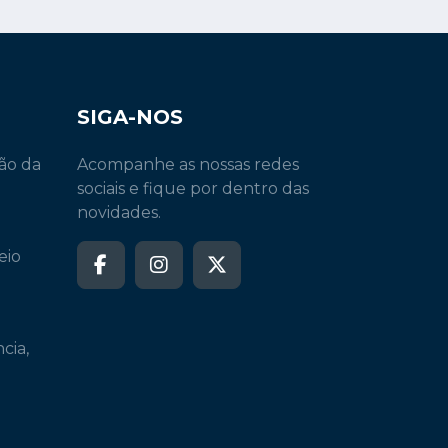
SIGA-NOS
ão da
Acompanhe as nossas redes
sociais e fique por dentro das
novidades.
eio
cia,