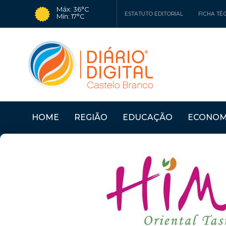
Máx: 36°C
ESTATUTO EDITORIAL
FICHA TÉ
Mín: 17°C
HOME
REGIÃO
EDUCAÇÃO
ECONOM
URA" ANI...
Últimas Notícias
TEATRO CLUBE DE P