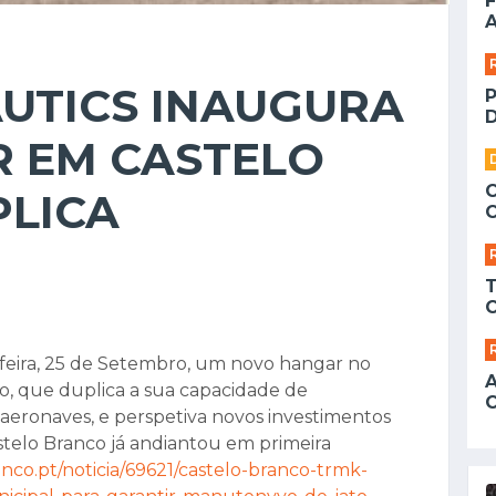
F
A
UTICS INAUGURA
D
 EM CASTELO
PLICA
feira, 25 de Setembro, um novo hangar no
, que duplica a sua capacidade de
ronaves, e perspetiva novos investimentos
astelo Branco já andiantou em primeira
anco.pt/noticia/69621/castelo-branco-trmk-