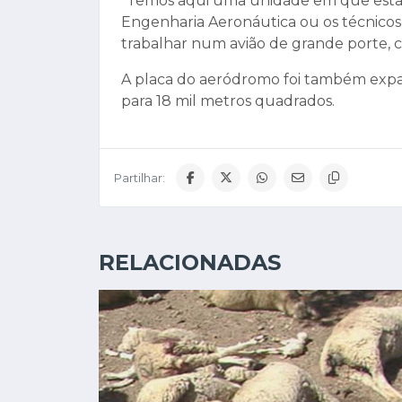
“Temos aqui uma unidade em que estam
Engenharia Aeronáutica ou os técnico
trabalhar num avião de grande porte, c
A placa do aeródromo foi também expa
para 18 mil metros quadrados.
Partilhar:
RELACIONADAS