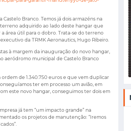
icipal-para-garantir-manutenyyo-de-jato-
a Castelo Branco. Temos já dois armazéns na
s terreno adquirido ao lado deste hangar que
a área útil para o dobro. Trata-se do terreno
r executivo da TRMK Aeronautics, Hugo Ribeiro.
listas à margem da inauguração do novo hangar,
no aeródromo municipal de Castelo Branco
a ordem de 1.340.750 euros e que vem duplicar
 Conseguíamos ter em processo um avião, em
m este novo hangar, conseguimos ter dois em
 empresa já tem “um impacto grande” na
mentado os projetos de manutenção: “Iremos
icados”.