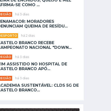
EIRA DE ENCHIDOS, QUEIJO E MEL
FIRMA-SE COMO ...
REGIÃO
há 3 dias
PENAMACOR: MORADORES
ENUNCIAM QUEIMA DE RESÍDU...
DESPORTO
há 2 dias
CASTELO BRANCO RECEBE
CAMPEONATO NACIONAL "DOWN...
REGIÃO
há 3 dias
TIM ASSISTIDO NO HOSPITAL DE
CASTELO BRANCO APÓ...
REGIÃO
há 3 dias
ACADEMIA SUSTENTÁVEL: CLDS 5G DE
CASTELO BRANCO...