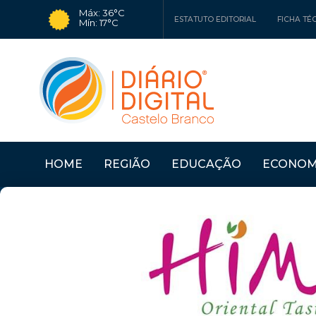
Máx: 36°C
ESTATUTO EDITORIAL
FICHA TÉ
Mín: 17°C
HOME
REGIÃO
EDUCAÇÃO
ECONOM
IA DE ANA MACHADO
Últimas Notícias
CASTELO BRANCO: DE