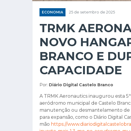
ECONOMIA
25 de setembro de 2025
TRMK AERONA
NOVO HANGAR
BRANCO E DU
CAPACIDADE
Por:
Diário Digital Castelo Branco
A TRMK Aeronautics inaugurou esta 5ª
aeródromo municipal de Castelo Branco
manutenção ou desmantelamento de ae
para expansão, como o Diário Digital C
mão
https://www.diariodigitalcastelobr