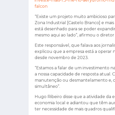
investe-mais-1.3-me-no-aerydromo-mun
falcon
“Existe um projeto muito ambicioso par
Zona Industrial [Castelo Branco] e mai
está desenhado para se poder expandir 
mesmo aqui ao lado”, afirmou o direto
Este responsável, que falava aos jorna
explicou que a empresa está a operar 
desde novembro de 2023.
“Estamos a falar de um investimento n
a nossa capacidade de resposta atual.
manutenção ou desmantelamento e, co
simultâneo”.
Hugo Ribeiro disse que a atividade da
economia local e adiantou que têm au
ter necessidade de mais quadros qualif