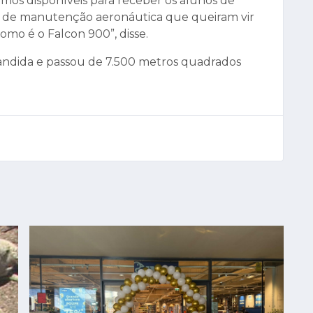
os disponíveis para receber os alunos de
s de manutenção aeronáutica que queiram vir
omo é o Falcon 900”, disse.
ndida e passou de 7.500 metros quadrados