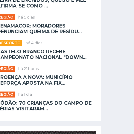
EIRA DE ENCHIDOS, QUEIJO E MEL
FIRMA-SE COMO ...
REGIÃO
há 5 dias
PENAMACOR: MORADORES
ENUNCIAM QUEIMA DE RESÍDU...
DESPORTO
há 4 dias
CASTELO BRANCO RECEBE
CAMPEONATO NACIONAL "DOWN...
REGIÃO
há 21 horas
PROENÇA A NOVA: MUNICÍPIO
EFORÇA APOSTA NA FIX...
REGIÃO
há 1 dia
RÓDÃO: 70 CRIANÇAS DO CAMPO DE
ÉRIAS VISITARAM...