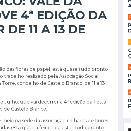
CO: VALE DA
F
A
VE 4ª EDIÇÃO DA
 DE 11 A 13 DE
D
o das flores de papel, está quase tudo pronto
 o trabalho realizado pela Associação Social
R
a Torre, concelho de Castelo Branco, de
11 a 13
 de Julho, que vai decorrer a 4ª edição da Festa
F
ho de Castelo Branco.
meio na sede da associação milhares de flores
adas esta quarta feira para estar tudo pronto