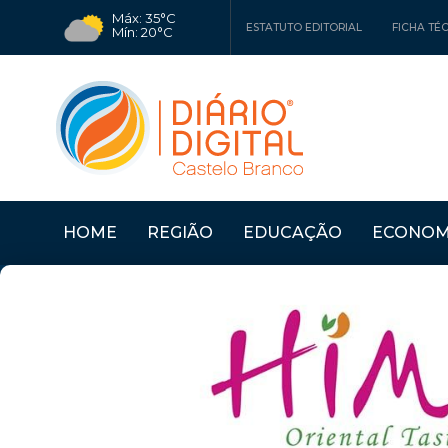
Máx: 35°C
ESTATUTO EDITORIAL
FICHA TÉ
Mín: 20°C
HOME
REGIÃO
EDUCAÇÃO
ECONOM
 RIBEIR...
Últimas Notícias
VERDES APELAM AO G