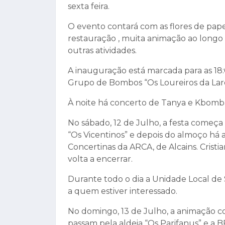
sexta feira.
O evento contará com as flores de papel
restauração , muita animação ao longo do
outras atividades.
A inauguração está marcada para as 18:0
Grupo de Bombos “Os Loureiros da Lar
À noite há concerto de Tanya e Kbomb
No sábado, 12 de Julho, a festa começ
“Os Vicentinos” e depois do almoço há
Concertinas da ARCA, de Alcains. Cris
volta a encerrar.
Durante todo o dia a Unidade Local de 
a quem estiver interessado.
No domingo, 13 de Julho, a animação c
passam pela aldeia “Os Parifanus” e a 