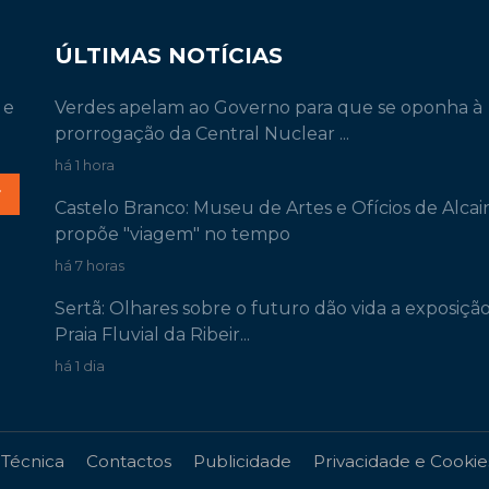
ÚLTIMAS NOTÍCIAS
 e
Verdes apelam ao Governo para que se oponha à
prorrogação da Central Nuclear ...
há 1 hora
r
Castelo Branco: Museu de Artes e Ofícios de Alcai
propõe "viagem" no tempo
há 7 horas
Sertã: Olhares sobre o futuro dão vida a exposiçã
Praia Fluvial da Ribeir...
há 1 dia
 Técnica
Contactos
Publicidade
Privacidade e Cookie