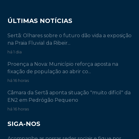
ÚLTIMAS NOTÍCIAS
Sertã: Olhares sobre o futuro dão vida a exposição
na Praia Fluvial da Ribeir...
há 1 dia
Proença a Nova: Município reforça aposta na
fixação de população ao abrir co...
há 16 horas
Câmara da Sertã aponta situação "muito difícil" da
EN2 em Pedrógão Pequeno
há 16 horas
SIGA-NOS
Acompanhe as nossas redes sociais e fique por