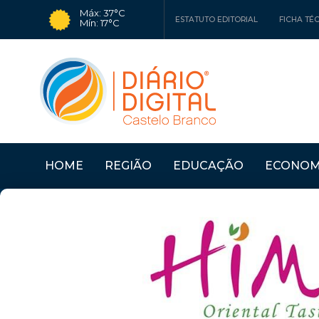
Máx: 37°C
ESTATUTO EDITORIAL
FICHA TÉ
Mín: 17°C
HOME
REGIÃO
EDUCAÇÃO
ECONOM
Últimas Notícias
SERTÃ: OFICINAS "CO