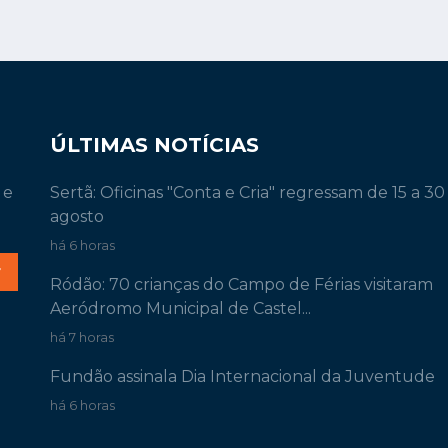
ÚLTIMAS NOTÍCIAS
 e
Sertã: Oficinas "Conta e Cria" regressam de 15 a 30
agosto
há 6 horas
r
Ródão: 70 crianças do Campo de Férias visitaram
Aeródromo Municipal de Castel...
há 7 horas
Fundão assinala Dia Internacional da Juventude
há 6 horas