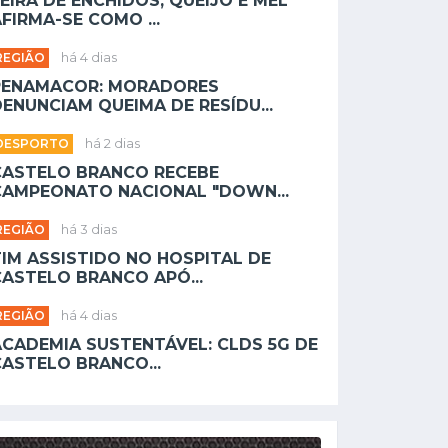
EIRA DE ENCHIDOS, QUEIJO E MEL
FIRMA-SE COMO ...
REGIÃO
há 4 dias
PENAMACOR: MORADORES
ENUNCIAM QUEIMA DE RESÍDU...
DESPORTO
há 2 dias
CASTELO BRANCO RECEBE
CAMPEONATO NACIONAL "DOWN...
REGIÃO
há 3 dias
TIM ASSISTIDO NO HOSPITAL DE
CASTELO BRANCO APÓ...
REGIÃO
há 4 dias
ACADEMIA SUSTENTÁVEL: CLDS 5G DE
CASTELO BRANCO...