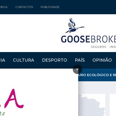
CNICA
CONTACTOS
PUBLICIDADE
IA
CULTURA
DESPORTO
PAÍS
OPINIÃO
×
JETO "LIFE ALNUS TAEJO" GARANTE RESTAURO ECOLÓGICO E RE