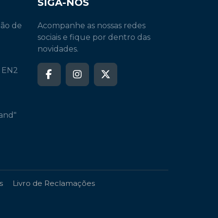
SIGA-NOS
ção de
Acompanhe as nossas redes
sociais e fique por dentro das
novidades.
a EN2
and"
s
Livro de Reclamações