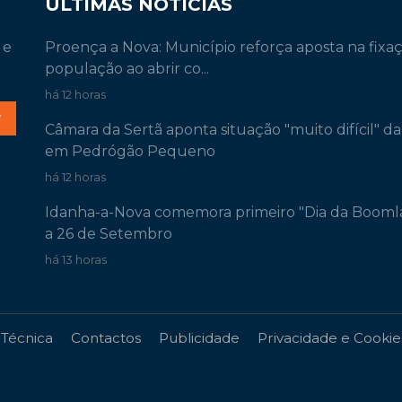
ÚLTIMAS NOTÍCIAS
 e
Proença a Nova: Município reforça aposta na fixa
população ao abrir co...
há 12 horas
r
Câmara da Sertã aponta situação "muito difícil" d
em Pedrógão Pequeno
há 12 horas
Idanha-a-Nova comemora primeiro "Dia da Booml
a 26 de Setembro
há 13 horas
 Técnica
Contactos
Publicidade
Privacidade e Cookie