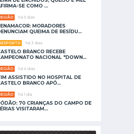
EIRA DE ENCHIDOS, QUEIJO E MEL
FIRMA-SE COMO ...
REGIÃO
há 5 dias
PENAMACOR: MORADORES
ENUNCIAM QUEIMA DE RESÍDU...
DESPORTO
há 3 dias
CASTELO BRANCO RECEBE
CAMPEONATO NACIONAL "DOWN...
REGIÃO
há 4 dias
TIM ASSISTIDO NO HOSPITAL DE
CASTELO BRANCO APÓ...
REGIÃO
há 1 dia
RÓDÃO: 70 CRIANÇAS DO CAMPO DE
ÉRIAS VISITARAM...