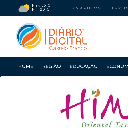
Máx: 35°C
ESTATUTO EDITORIAL
FICHA TÉ
Mín: 20°C
HOME
REGIÃO
EDUCAÇÃO
ECONOM
RO
Últimas Notícias
PROENÇA A NOVA: MU